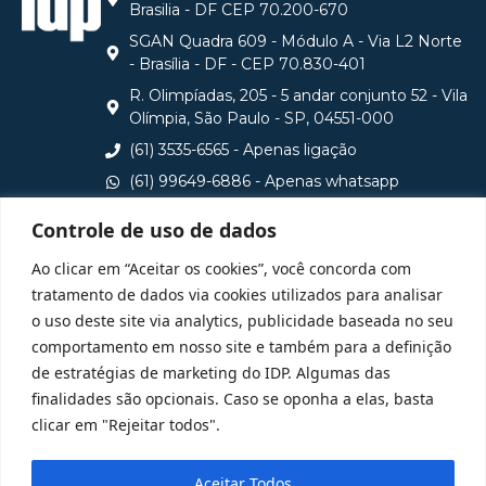
Brasilia - DF CEP 70.200-670
SGAN Quadra 609 - Módulo A - Via L2 Norte
- Brasília - DF - CEP 70.830-401
R. Olimpíadas, 205 - 5 andar conjunto 52 - Vila
Olímpia, São Paulo - SP, 04551-000
(61) 3535-6565 - Apenas ligação
(61) 99649-6886 - Apenas whatsapp
central@idp.edu.br
Controle de uso de dados
Consulte aqui o cadastro da Instituição no Sistema e-
Ao clicar em “Aceitar os cookies”, você concorda com
MEC
tratamento de dados via cookies utilizados para analisar
o uso deste site via analytics, publicidade baseada no seu
comportamento em nosso site e também para a definição
de estratégias de marketing do IDP. Algumas das
finalidades são opcionais. Caso se oponha a elas, basta
clicar em "Rejeitar todos".
Aceitar Todos