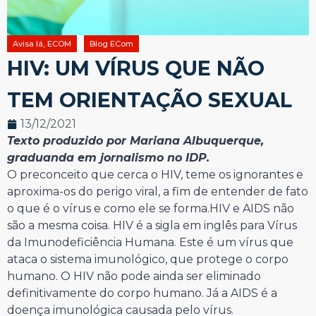
Avisa lá, ECOM
Blog ECom
HIV: UM VÍRUS QUE NÃO
TEM ORIENTAÇÃO SEXUAL
13/12/2021
Texto produzido por Mariana Albuquerque,
graduanda em jornalismo no IDP.
O preconceito que cerca o HIV, teme os ignorantes e
aproxima-os do perigo viral, a fim de
entender de fato
o que é o vírus e como ele se forma.HIV e AIDS não
são a mesma coisa. HIV é a sigla em inglês para Vírus
da Imunodeficiência Humana. Este é um vírus que
ataca o sistema imunológico, que protege o corpo
humano. O HIV não pode ainda ser eliminado
definitivamente do corpo humano. Já a AIDS é a
doença imunológica causada pelo vírus.