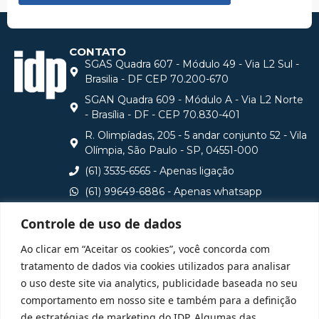
CONTATO
SGAS Quadra 607 - Módulo 49 - Via L2 Sul -
Brasilia - DF CEP 70.200-670
SGAN Quadra 609 - Módulo A - Via L2 Norte
- Brasília - DF - CEP 70.830-401
R. Olimpíadas, 205 - 5 andar conjunto 52 - Vila
Olímpia, São Paulo - SP, 04551-000
(61) 3535-6565 - Apenas ligação
(61) 99649-6886 - Apenas whatsapp
central@idp.edu.br
Controle de uso de dados
Consulte aqui o cadastro da Instituição no Sistema e-
Ao clicar em “Aceitar os cookies”, você concorda com
MEC
tratamento de dados via cookies utilizados para analisar
o uso deste site via analytics, publicidade baseada no seu
comportamento em nosso site e também para a definição
de estratégias de marketing do IDP. Algumas das