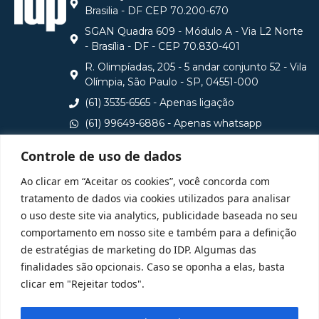
Brasilia - DF CEP 70.200-670
SGAN Quadra 609 - Módulo A - Via L2 Norte
- Brasília - DF - CEP 70.830-401
R. Olimpíadas, 205 - 5 andar conjunto 52 - Vila
Olímpia, São Paulo - SP, 04551-000
(61) 3535-6565 - Apenas ligação
(61) 99649-6886 - Apenas whatsapp
central@idp.edu.br
Controle de uso de dados
Consulte aqui o cadastro da Instituição no Sistema e-
Ao clicar em “Aceitar os cookies”, você concorda com
MEC
tratamento de dados via cookies utilizados para analisar
o uso deste site via analytics, publicidade baseada no seu
comportamento em nosso site e também para a definição
de estratégias de marketing do IDP. Algumas das
finalidades são opcionais. Caso se oponha a elas, basta
clicar em "Rejeitar todos".