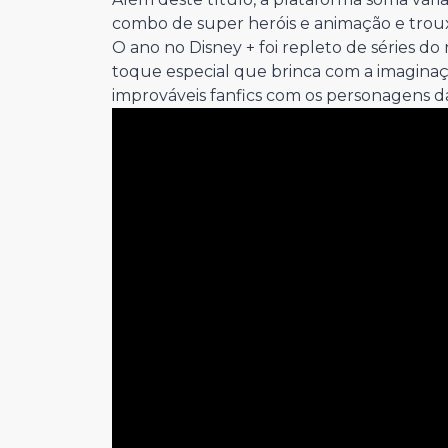
combo de super heróis e animação e trouxe
O ano no Disney + foi repleto de séries 
toque especial que brinca com a imaginaç
improváveis fanfics com os personagens d