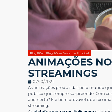
Blog ECom|Blog ECom Destaque Principal
ANIMAÇÕES NO
STREAMINGS
07/10/2021
As animações produzidas pelo mundo q
público que sempre surpreende. Com cert
ano, certo? E é bem provável que foi uma
streaming.
As
plataformas se multiplicaram
e com is