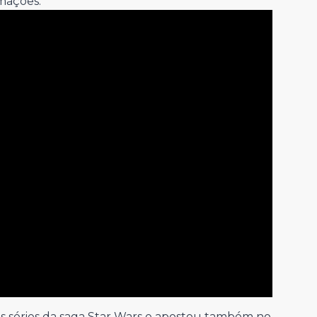
imações.
as séries da saga Star Wars e apostou também no