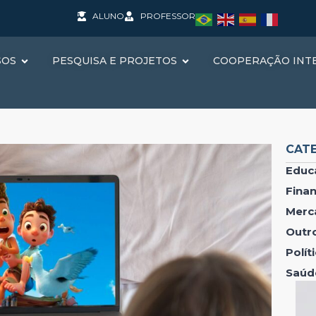
ALUNO
PROFESSOR
SOS
PESQUISA E PROJETOS
COOPERAÇÃO INT
CAT
Educ
Fina
Merc
Outr
Polí
Saúd