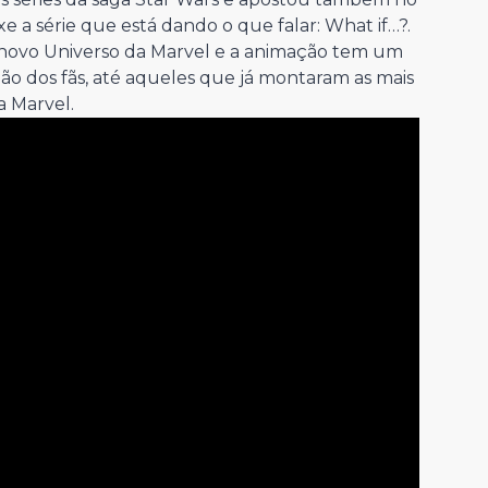
 a série que está dando o que falar: What if…?.
do novo Universo da Marvel e a animação tem um
ão dos fãs, até aqueles que já montaram as mais
a Marvel.