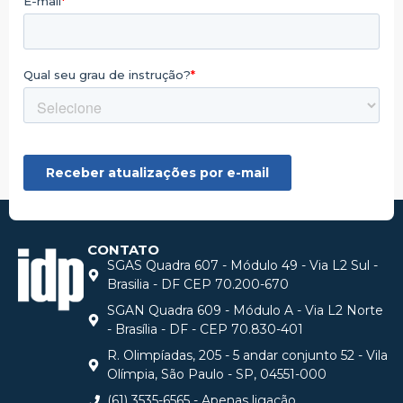
CONTATO
SGAS Quadra 607 - Módulo 49 - Via L2 Sul -
Brasilia - DF CEP 70.200-670
SGAN Quadra 609 - Módulo A - Via L2 Norte
- Brasília - DF - CEP 70.830-401
R. Olimpíadas, 205 - 5 andar conjunto 52 - Vila
Olímpia, São Paulo - SP, 04551-000
(61) 3535-6565 - Apenas ligação