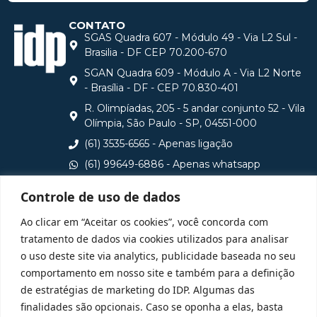
CONTATO
SGAS Quadra 607 - Módulo 49 - Via L2 Sul -
Brasilia - DF CEP 70.200-670
SGAN Quadra 609 - Módulo A - Via L2 Norte
- Brasília - DF - CEP 70.830-401
R. Olimpíadas, 205 - 5 andar conjunto 52 - Vila
Olímpia, São Paulo - SP, 04551-000
(61) 3535-6565 - Apenas ligação
(61) 99649-6886 - Apenas whatsapp
central@idp.edu.br
Controle de uso de dados
Consulte aqui o cadastro da Instituição no Sistema e-
Ao clicar em “Aceitar os cookies”, você concorda com
MEC
tratamento de dados via cookies utilizados para analisar
o uso deste site via analytics, publicidade baseada no seu
comportamento em nosso site e também para a definição
de estratégias de marketing do IDP. Algumas das
finalidades são opcionais. Caso se oponha a elas, basta