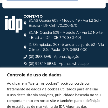
CONTATO
SGAS Quadra 607 - Módulo 49 - Via L2 Sul -
Brasilia - DF CEP 70.200-670
SGAN Quadra 609 - Módulo A - Via L2 Norte
- Brasília - DF - CEP 70.830-401
R. Olimpíadas, 205 - 5 andar conjunto 52 - Vila
Olímpia, São Paulo - SP, 04551-000
(61) 3535-6565 - Apenas ligação
(61) 99649-6886 - Apenas whatsapp
central@idp.edu.br
Controle de uso de dados
Consulte aqui o cadastro da Instituição no Sistema e-
Ao clicar em “Aceitar os cookies”, você concorda com
MEC
tratamento de dados via cookies utilizados para analisar
o uso deste site via analytics, publicidade baseada no seu
comportamento em nosso site e também para a definição
de estratégias de marketing do IDP. Algumas das