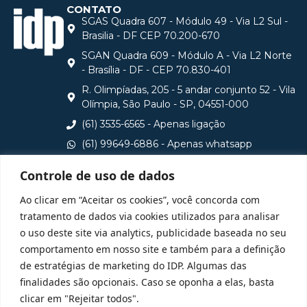
CONTATO
SGAS Quadra 607 - Módulo 49 - Via L2 Sul -
Brasilia - DF CEP 70.200-670
SGAN Quadra 609 - Módulo A - Via L2 Norte
- Brasília - DF - CEP 70.830-401
R. Olimpíadas, 205 - 5 andar conjunto 52 - Vila
Olímpia, São Paulo - SP, 04551-000
(61) 3535-6565 - Apenas ligação
(61) 99649-6886 - Apenas whatsapp
central@idp.edu.br
Controle de uso de dados
Consulte aqui o cadastro da Instituição no Sistema e-
Ao clicar em “Aceitar os cookies”, você concorda com
MEC
tratamento de dados via cookies utilizados para analisar
o uso deste site via analytics, publicidade baseada no seu
comportamento em nosso site e também para a definição
de estratégias de marketing do IDP. Algumas das
finalidades são opcionais. Caso se oponha a elas, basta
clicar em "Rejeitar todos".