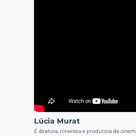
Lúcia Murat
É diretora, roteirista e produtora de cinem