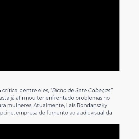
rítica, dentre eles, ‘’
Bicho de Sete Cabeças’’
easta já afirmou ter enfrentado problemas no
 para mulheres. Atualmente, Laís Bondanszky
Spcine, empresa de fomento ao audiovisual da