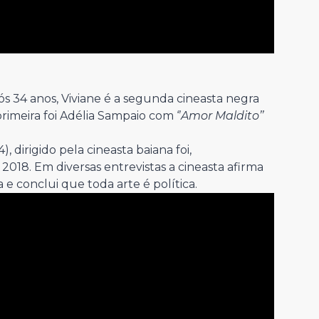
s 34 anos, Viviane é a segunda cineasta negra
imeira foi Adélia Sampaio com ‘’
Amor Maldito’’
), dirigido pela cineasta baiana foi,
2018. Em diversas entrevistas a cineasta afirma
e conclui que toda arte é política.