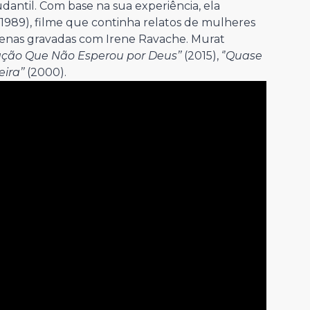
ntil. Com base na sua experiência, ela
1989), filme que continha relatos de mulheres
 cenas gravadas com Irene Ravache. Murat
ção Que Não Esperou por Deus’’
(2015), ‘’
Quase
ira’’
(2000).