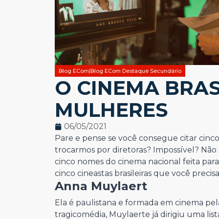
Blog ECom|Blog ECom Destaque Secundário
O CINEMA BRAS
MULHERES
06/05/2021
Pare e pense se você consegue citar cinco d
trocarmos por diretoras? Impossível? Não
cinco nomes do cinema nacional feita para 
cinco cineastas brasileiras que você precis
Anna Muylaert
Ela é paulistana e formada em cinema pel
tragicomédia, Muylaerte já dirigiu uma l