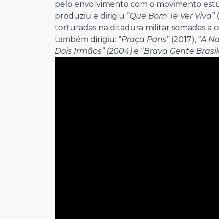
pelo envolvimento com o movimento estuda
produziu e dirigiu ‘’
Que Bom Te Ver Viva’’
(
torturadas na ditadura militar somadas a
também dirigiu: ‘’
Praça Paris’’
(2017), ‘’
A Na
Dois Irmãos” (2004)
e ‘’
Brava Gente Brasile