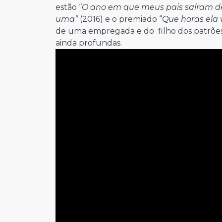
estão ‘’
O ano em que meus pais saíram de 
uma’’
(2016) e o premiado ‘’
Que horas ela v
de uma empregada e do filho dos patrões,
ainda profundas.