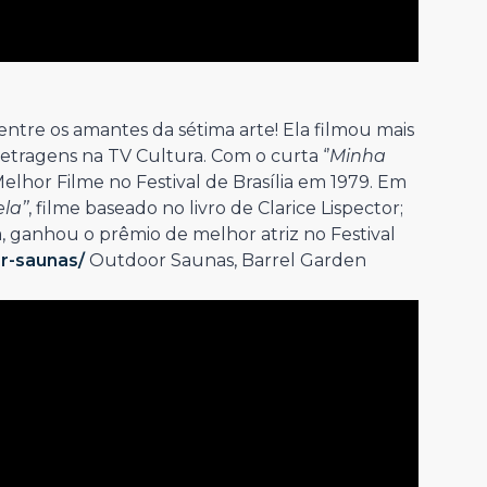
tre os amantes da sétima arte! Ela filmou mais
tragens na TV Cultura. Com o curta ‘’
Minha
lhor Filme no Festival de Brasília em 1979. Em
la’’
, filme baseado no livro de Clarice Lispector;
, ganhou o prêmio de melhor atriz no Festival
or-saunas/
Outdoor Saunas, Barrel Garden