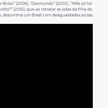
férias’’
(2006), ‘’
Desmundo’’
(2002), ‘’
Mãe só há
olta?’’
(2015), que ao retratar as vidas da filha da
 descortina um Brasil com desigualdades sociais