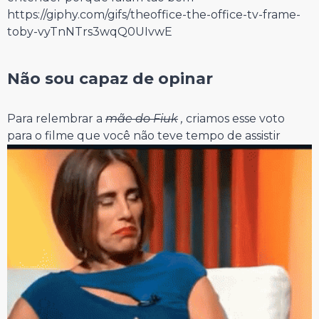
https://giphy.com/gifs/theoffice-the-office-tv-frame-
toby-vyTnNTrs3wqQ0UIvwE
⠀⠀⠀⠀⠀⠀⠀⠀⠀
Não sou capaz de opinar
⠀⠀⠀⠀⠀⠀⠀⠀⠀
Para relembrar a
mãe do Fiuk
,
criamos esse voto
para o filme que você não teve tempo de assistir