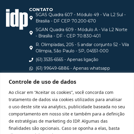
CONTATO
SGAS Quadra 607 - Módulo 49 - Via L2 Sul -
Brasilia - DF CEP 70.200-670
SGAN Quadra 609 - Módulo A - Via L2 Norte
- Brasília - DF - CEP 70.830-401
R. Olimpíadas, 205 - 5 andar conjunto 52 - Vila
Olímpia, São Paulo - SP, 04551-000
(61) 3535-6565 - Apenas ligação
(61) 99649-6886 - Apenas whatsapp
central@idp.edu.br
Controle de uso de dados
Consulte aqui o cadastro da Instituição no Sistema e-
Ao clicar em “Aceitar os cookies”, você concorda com
MEC
tratamento de dados via cookies utilizados para analisar
o uso deste site via analytics, publicidade baseada no seu
comportamento em nosso site e também para a definição
de estratégias de marketing do IDP. Algumas das
finalidades são opcionais. Caso se oponha a elas, basta