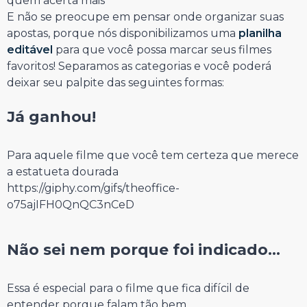
quem acerta mais
E não se preocupe em pensar onde organizar suas
apostas, porque nós disponibilizamos uma
planilha
editável
para que você possa marcar seus filmes
favoritos! Separamos as categorias e você poderá
deixar seu palpite das seguintes formas:
⠀⠀⠀⠀⠀⠀⠀⠀⠀
Já ganhou!
⠀⠀⠀⠀⠀⠀⠀⠀⠀
Para aquele filme que você tem certeza que merece
a estatueta dourada
https://giphy.com/gifs/theoffice-
o75ajIFH0QnQC3nCeD
⠀⠀⠀⠀⠀⠀⠀⠀⠀
Não sei nem porque foi indicado…
⠀⠀⠀⠀⠀⠀⠀⠀⠀
Essa é especial para o filme que fica difícil de
entender porque falam tão bem