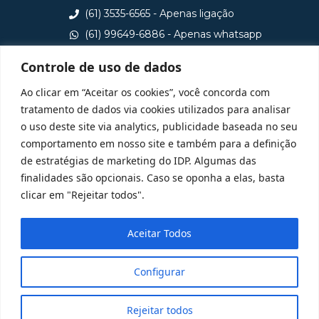
(61) 3535-6565 - Apenas ligação
(61) 99649-6886 - Apenas whatsapp
central@idp.edu.br
Controle de uso de dados
Consulte aqui o cadastro da Instituição no Sistema e-
Ao clicar em “Aceitar os cookies”, você concorda com
MEC
tratamento de dados via cookies utilizados para analisar
o uso deste site via analytics, publicidade baseada no seu
comportamento em nosso site e também para a definição
de estratégias de marketing do IDP. Algumas das
finalidades são opcionais. Caso se oponha a elas, basta
clicar em "Rejeitar todos".
Aceitar Todos
Configurar
Rejeitar todos
@ 2025 Todos Direitos Reservados