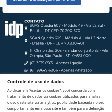
CONTATO
SGAS Quadra 607 - Módulo 49 - Via L2 Sul -
Brasilia - DF CEP 70.200-670
SGAN Quadra 609 - Módulo A - Via L2 Norte
- Brasília - DF - CEP 70.830-401
R. Olimpíadas, 205 - 5 andar conjunto 52 - Vila
Olímpia, São Paulo - SP, 04551-000
(61) 3535-6565 - Apenas ligação
(61) 99649-6886 - Apenas whatsapp
central@idp.edu.br
Controle de uso de dados
Consulte aqui o cadastro da Instituição no Sistema e-
Ao clicar em “Aceitar os cookies”, você concorda com
MEC
tratamento de dados via cookies utilizados para analisar
o uso deste site via analytics, publicidade baseada no seu
comportamento em nosso site e também para a definição