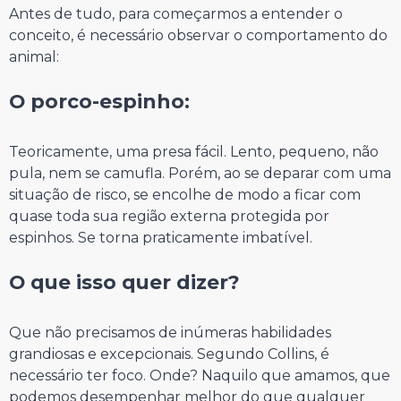
Antes de tudo, para começarmos a entender o
conceito, é necessário observar o comportamento do
animal:
⠀⠀⠀⠀⠀⠀⠀⠀⠀
O porco-espinho:
⠀⠀⠀⠀⠀⠀⠀⠀⠀
Teoricamente, uma presa fácil. Lento, pequeno, não
pula, nem se camufla. Porém, ao se deparar com uma
situação de risco, se encolhe de modo a ficar com
quase toda sua região externa protegida por
espinhos. Se torna praticamente imbatível.
⠀⠀⠀⠀⠀⠀⠀⠀⠀
O que isso quer dizer?
⠀⠀⠀⠀⠀⠀⠀⠀⠀
Que não precisamos de inúmeras habilidades
grandiosas e excepcionais. Segundo Collins, é
necessário ter foco. Onde? Naquilo que amamos, que
podemos desempenhar melhor do que qualquer