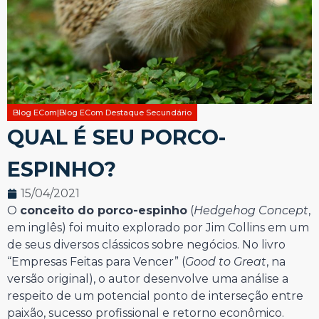
Blog ECom|Blog ECom Destaque Secundário
QUAL É SEU PORCO-
ESPINHO?
15/04/2021
O
conceito do porco-espinho
(
Hedgehog Concept
,
em inglês) foi muito explorado por Jim Collins em um
de seus diversos clássicos sobre negócios. No livro
“Empresas Feitas para Vencer” (
Good to Great
, na
versão original), o autor desenvolve uma análise a
respeito de um potencial ponto de interseção entre
paixão, sucesso profissional e retorno econômico.