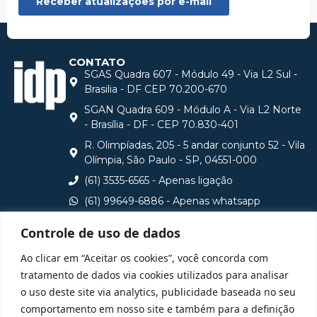
CONTATO
SGAS Quadra 607 - Módulo 49 - Via L2 Sul -
Brasilia - DF CEP 70.200-670
SGAN Quadra 609 - Módulo A - Via L2 Norte
- Brasília - DF - CEP 70.830-401
R. Olimpíadas, 205 - 5 andar conjunto 52 - Vila
Olímpia, São Paulo - SP, 04551-000
(61) 3535-6565 - Apenas ligação
(61) 99649-6886 - Apenas whatsapp
central@idp.edu.br
Controle de uso de dados
Consulte aqui o cadastro da Instituição no Sistema e-
Ao clicar em “Aceitar os cookies”, você concorda com
MEC
tratamento de dados via cookies utilizados para analisar
o uso deste site via analytics, publicidade baseada no seu
comportamento em nosso site e também para a definição