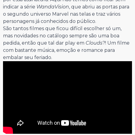
indicar a série
WandaVision
, que abriu as portas para
o segundo universo Marvel nas telas e traz vários
personagens já conhecidos do público.
São tantos filmes que ficou difícil escolher só um,
mas novidades no catálogo sempre são uma boa
pedida, então que tal dar play em
Clouds
?! Um filme
com bastante música, emoção e romance para
embalar seu feriado.