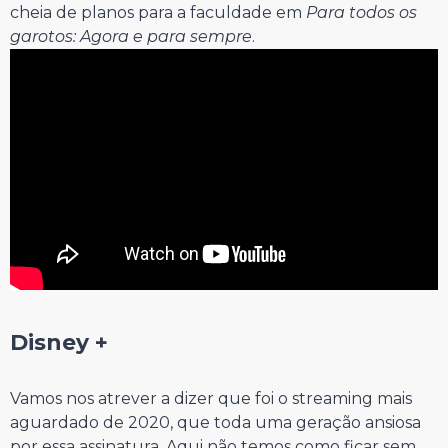
cheia de planos para a faculdade em
Para todos os
garotos: Agora e para sempre
.
⠀⠀⠀⠀⠀⠀⠀⠀⠀
Disney +
⠀⠀⠀⠀⠀⠀⠀⠀⠀
Vamos nos atrever a dizer que foi o streaming mais
aguardado de 2020, que toda uma geração ansiosa
por essa assinatura. Aqui não temos como ficar sem