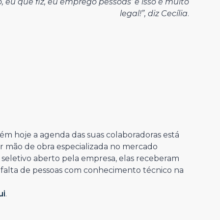
, eu que fiz, eu emprego pessoas’ e isso é muito
legal!”, diz Cecília
.
ém hoje a agenda das suas colaboradoras está
ir mão de obra especializada no mercado
o seletivo aberto pela empresa, elas receberam
a falta de pessoas com conhecimento técnico na
ui
.