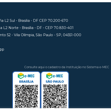
a L2 Sul - Brasilia - DF CEP 70.200-670
 L2 Norte - Brasília - DF - CEP 70.830-401
unto 52 - Vila Olímpia, São Paulo - SP, 04551-000
app
Consulte aqui o cadastro da Instituição no Sistema e-MEC