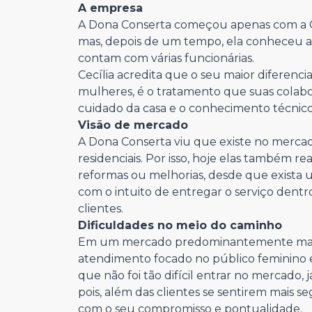
A empresa
A Dona Conserta começou apenas com a Ce
mas, depois de um tempo, ela conheceu a 
contam com várias funcionárias.
Cecília acredita que o seu maior diferen
mulheres, é o tratamento que suas colabo
cuidado da casa e o conhecimento técnico d
Visão de mercado
A Dona Conserta viu que existe no merca
residenciais. Por isso, hoje elas também rea
reformas ou melhorias, desde que exista um
com o intuito de entregar o serviço dentr
clientes.
Dificuldades no meio do caminho
Em um mercado predominantemente mascu
atendimento focado no público feminino e
que não foi tão difícil entrar no mercado,
pois, além das clientes se sentirem mais s
com o seu compromisso e pontualidade.