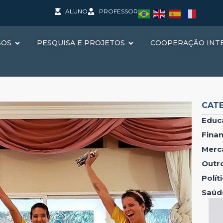
ALUNO
PROFESSOR
SOS
PESQUISA E PROJETOS
COOPERAÇÃO INT
CAT
Educ
Fina
Merc
Outr
Polí
Saúd