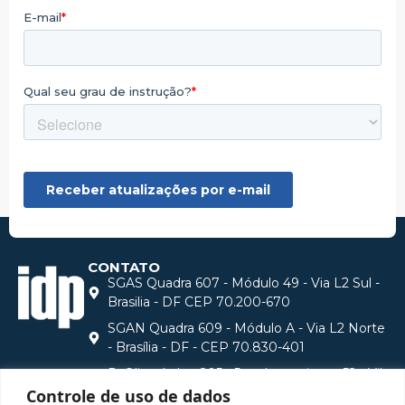
CONTATO
SGAS Quadra 607 - Módulo 49 - Via L2 Sul -
Brasilia - DF CEP 70.200-670
SGAN Quadra 609 - Módulo A - Via L2 Norte
- Brasília - DF - CEP 70.830-401
R. Olimpíadas, 205 - 5 andar conjunto 52 - Vila
Olímpia, São Paulo - SP, 04551-000
Controle de uso de dados