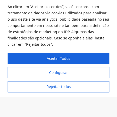
(61) 3535-6565 - Apenas ligação
Ao clicar em “Aceitar os cookies”, você concorda com
(61) 99649-6886 - Apenas whatsapp
tratamento de dados via cookies utilizados para analisar
o uso deste site via analytics, publicidade baseada no seu
central@idp.edu.br
comportamento em nosso site e também para a definição
Consulte aqui o cadastro da Instituição no Sistema e-
de estratégias de marketing do IDP. Algumas das
MEC
finalidades são opcionais. Caso se oponha a elas, basta
clicar em "Rejeitar todos".
Aceitar Todos
Configurar
Rejeitar todos
@ 2025 Todos Direitos Reservados