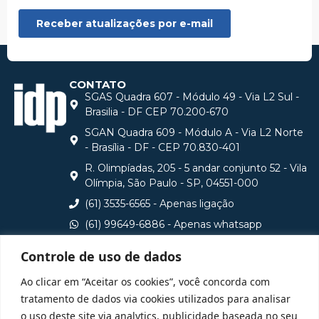
CONTATO
SGAS Quadra 607 - Módulo 49 - Via L2 Sul -
Brasilia - DF CEP 70.200-670
SGAN Quadra 609 - Módulo A - Via L2 Norte
- Brasília - DF - CEP 70.830-401
R. Olimpíadas, 205 - 5 andar conjunto 52 - Vila
Olímpia, São Paulo - SP, 04551-000
(61) 3535-6565 - Apenas ligação
(61) 99649-6886 - Apenas whatsapp
central@idp.edu.br
Controle de uso de dados
Consulte aqui o cadastro da Instituição no Sistema e-
Ao clicar em “Aceitar os cookies”, você concorda com
MEC
tratamento de dados via cookies utilizados para analisar
o uso deste site via analytics, publicidade baseada no seu