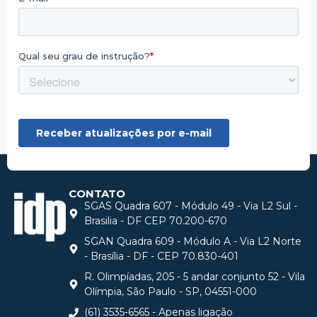
CONTATO
SGAS Quadra 607 - Módulo 49 - Via L2 Sul -
Brasilia - DF CEP 70.200-670
SGAN Quadra 609 - Módulo A - Via L2 Norte
- Brasília - DF - CEP 70.830-401
R. Olimpíadas, 205 - 5 andar conjunto 52 - Vila
Olímpia, São Paulo - SP, 04551-000
(61) 3535-6565 - Apenas ligação