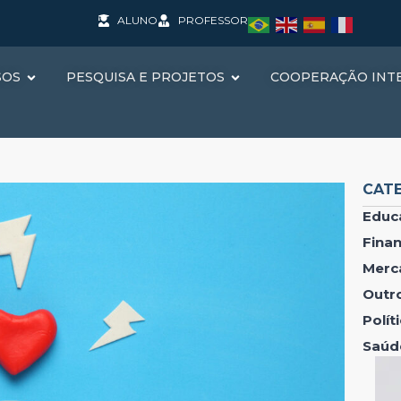
ALUNO
PROFESSOR
SOS
PESQUISA E PROJETOS
COOPERAÇÃO INT
CAT
Educ
Fina
Merc
Outr
Polí
Saúd