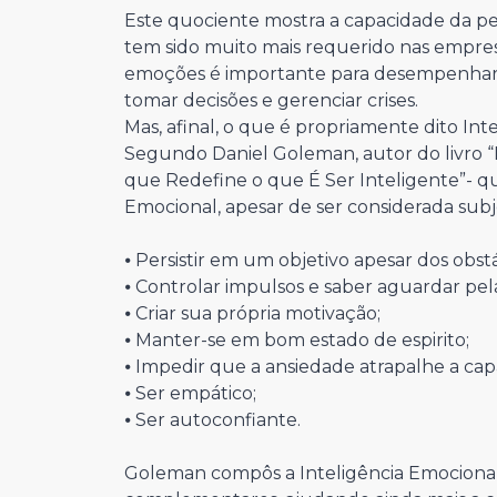
Este quociente mostra a capacidade da pe
tem sido muito mais requerido nas empresa
emoções é importante para desempenhar b
tomar decisões e gerenciar crises.
Mas, afinal, o que é propriamente dito Int
Segundo Daniel Goleman, autor do livro “I
que Redefine o que É Ser Inteligente”- q
Emocional, apesar de ser considerada subje
⦁ Persistir em um objetivo apesar dos obs
⦁ Controlar impulsos e saber aguardar pela
⦁ Criar sua própria motivação;
⦁ Manter-se em bom estado de espirito;
⦁ Impedir que a ansiedade atrapalhe a ca
⦁ Ser empático;
⦁ Ser autoconfiante.
Goleman compôs a Inteligência Emocional 