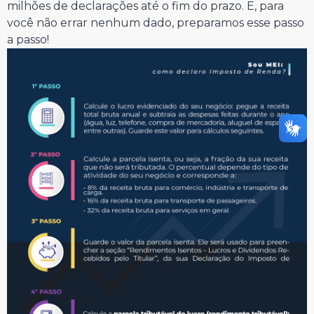
milhões de declarações até o fim do prazo. E, para
você não errar nenhum dado, preparamos esse passo
a passo!