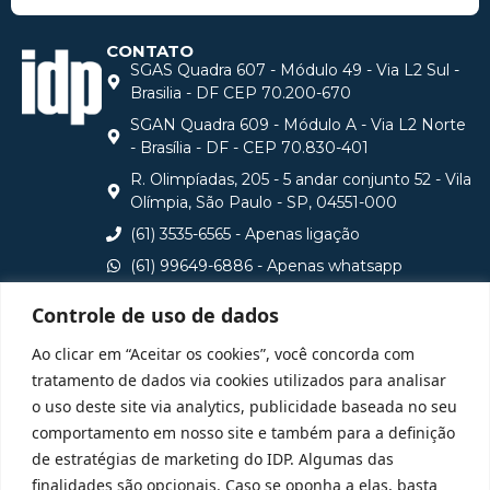
CONTATO
SGAS Quadra 607 - Módulo 49 - Via L2 Sul -
Brasilia - DF CEP 70.200-670
SGAN Quadra 609 - Módulo A - Via L2 Norte
- Brasília - DF - CEP 70.830-401
R. Olimpíadas, 205 - 5 andar conjunto 52 - Vila
Olímpia, São Paulo - SP, 04551-000
(61) 3535-6565 - Apenas ligação
(61) 99649-6886 - Apenas whatsapp
central@idp.edu.br
Controle de uso de dados
Consulte aqui o cadastro da Instituição no Sistema e-
Ao clicar em “Aceitar os cookies”, você concorda com
MEC
tratamento de dados via cookies utilizados para analisar
o uso deste site via analytics, publicidade baseada no seu
comportamento em nosso site e também para a definição
de estratégias de marketing do IDP. Algumas das
finalidades são opcionais. Caso se oponha a elas, basta