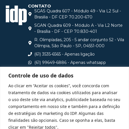
CONTATO
SGAS Quadra 607 - Módulo 49 - Via L2 Sul -
Brasilia - DF CEP 70.200-670
SGAN Quadra 609 - Módulo A - Via L2 Norte
- Brasília - DF - CEP 70.830-401
R. Olimpíadas, 205 - 5 andar conjunto 52 - Vila
Olímpia, São Paulo - SP, 04551-000
(61) 3535-6565 - Apenas ligação
(61) 99649-6886 - Apenas whatsapp
central@idp.edu.br
Controle de uso de dados
Consulte aqui o cadastro da Instituição no Sistema e-
Ao clicar em “Aceitar os cookies”, você concorda com
MEC
tratamento de dados via cookies utilizados para analisar
o uso deste site via analytics, publicidade baseada no seu
comportamento em nosso site e também para a definição
de estratégias de marketing do IDP. Algumas das
finalidades são opcionais. Caso se oponha a elas, basta
clicar em "Rejeitar todos".