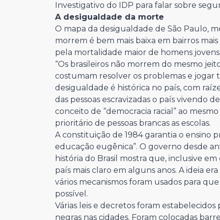
Investigativo do IDP para falar sobre segur
A desigualdade da morte
O mapa da desigualdade de São Paulo, mos
morrem é bem mais baixa em bairros mais 
pela mortalidade maior de homens jovens n
“Os brasileiros não morrem do mesmo jeito 
costumam resolver os problemas e jogar tu
desigualdade é histórica no país, com raízes
das pessoas escravizadas o país vivendo de 
conceito de “democracia racial” ao mesmo 
prioritário de pessoas brancas as escolas.
A constituição de 1984 garantia o ensino p
educação eugênica”. O governo desde ante
história do Brasil mostra que, inclusive em
país mais claro em alguns anos. A ideia er
vários mecanismos foram usados para que
possível.
Várias leis e decretos foram estabelecidos
negras nas cidades. Foram colocadas barreir