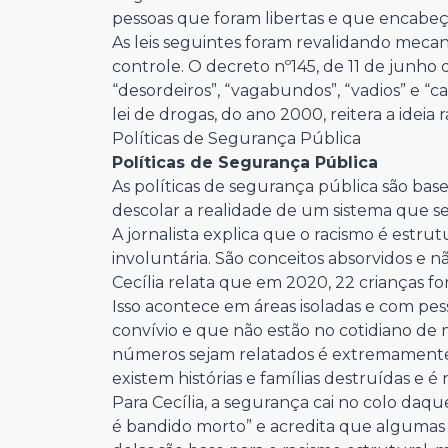
pessoas que foram libertas e que encabeç
As leis seguintes foram revalidando meca
controle. O decreto nº145, de 11 de junho 
“desordeiros”, “vagabundos”, “vadios” e “c
lei de drogas, do ano 2000, reitera a ideia
Políticas de Segurança Pública
Políticas de Segurança Pública
As políticas de segurança pública são bas
descolar a realidade de um sistema que se
A jornalista explica que o racismo é estru
involuntária. São conceitos absorvidos e n
Cecília relata que em 2020, 22 crianças f
Isso acontece em áreas isoladas e com pes
convívio e que não estão no cotidiano de 
números sejam relatados é extremamente 
existem histórias e famílias destruídas e é 
Para Cecília, a segurança cai no colo d
é bandido morto” e acredita que algumas l