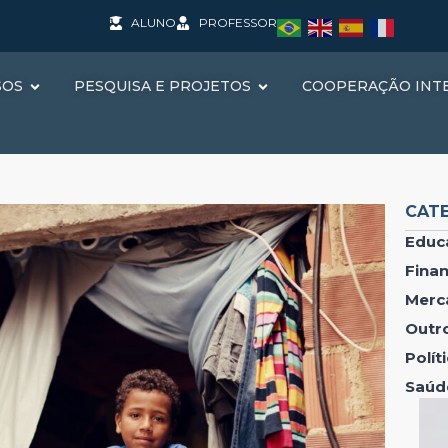
ALUNO
PROFESSOR
SOS
PESQUISA E PROJETOS
COOPERAÇÃO INT
CAT
Educ
Fina
Merc
Outr
Polí
Saúd