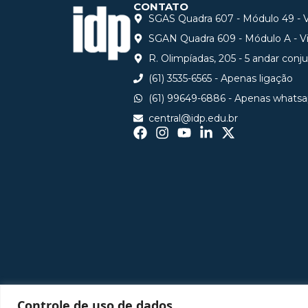
CONTATO
SGAS Quadra 607 - Módulo 49 - Vi
SGAN Quadra 609 - Módulo A - Via
R. Olimpíadas, 205 - 5 andar conj
(61) 3535-6565 - Apenas ligação
(61) 99649-6886 - Apenas whats
central@idp.edu.br
Controle de uso de dados