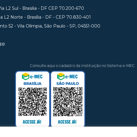
a L2 Sul - Brasilia - DF CEP 70.200-670
 L2 Norte - Brasília - DF - CEP 70.830-401
unto 52 - Vila Olímpia, São Paulo - SP, 04551-000
app
Consulte aqui o cadastro da Instituição no Sistema e-MEC