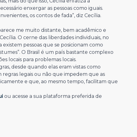
s, mais do que isso, Cecília enfatiza a
necessário enxergar as pessoas como iguais.
venientes, os contos de fada”, diz Cecília.
l parece me muito distante, bem acadêmico e
cília. O cerne das liberdades individuais, no
inda existem pessoas que se posicionam como
ostumes”. O Brasil é um país bastante complexo
ões locais para problemas locais.
egras, desde quando elas eram vistas como
tem regras legais ou não que impedem que as
icamente e que, ao mesmo tempo, facilitam que
ui
ou acesse a sua plataforma preferida de