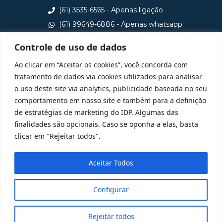
(61) 3535-6565 - Apenas ligação
(61) 99649-6886 - Apenas whatsapp
central@idp.edu.br
Controle de uso de dados
Consulte aqui o cadastro da Instituição no Sistema e-
Ao clicar em “Aceitar os cookies”, você concorda com
MEC
tratamento de dados via cookies utilizados para analisar
o uso deste site via analytics, publicidade baseada no seu
comportamento em nosso site e também para a definição
de estratégias de marketing do IDP. Algumas das
finalidades são opcionais. Caso se oponha a elas, basta
clicar em "Rejeitar todos".
Aceitar Todos
Configurar
Rejeitar todos
@ 2025 Todos Direitos Reservados