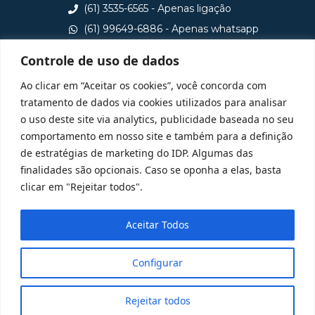
(61) 3535-6565 - Apenas ligação
(61) 99649-6886 - Apenas whatsapp
central@idp.edu.br
Controle de uso de dados
Consulte aqui o cadastro da Instituição no Sistema e-
Ao clicar em “Aceitar os cookies”, você concorda com
MEC
tratamento de dados via cookies utilizados para analisar
o uso deste site via analytics, publicidade baseada no seu
comportamento em nosso site e também para a definição
de estratégias de marketing do IDP. Algumas das
finalidades são opcionais. Caso se oponha a elas, basta
clicar em "Rejeitar todos".
Aceitar Todos
Configurar
Rejeitar todos
@ 2025 Todos Direitos Reservados