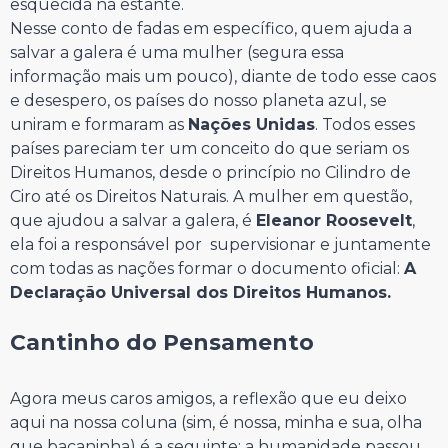
esquecida na estante.
Nesse conto de fadas em específico, quem ajuda a
salvar a galera é uma mulher (segura essa
informação mais um pouco), diante de todo esse caos
e desespero, os países do nosso planeta azul, se
uniram e formaram as
Nações Unidas
. Todos esses
países pareciam ter um conceito do que seriam os
Direitos Humanos, desde o princípio no Cilindro de
Ciro até os Direitos Naturais. A mulher em questão,
que ajudou a salvar a galera, é
Eleanor Roosevelt
,
ela foi a responsável por supervisionar e juntamente
com todas as nações formar o documento oficial:
A
Declaração Universal dos Direitos Humanos.
⠀⠀⠀⠀⠀⠀⠀⠀⠀
Cantinho do Pensamento
⠀⠀⠀⠀⠀⠀⠀⠀⠀
Agora meus caros amigos, a reflexão que eu deixo
aqui na nossa coluna (sim, é nossa, minha e sua, olha
que bacaninha) é a seguinte: a humanidade passou