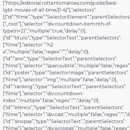
[“https://editorial.rottentomatoes.com/guide/best-
lgbt-movies-of-all-time/[1-4]”],”selectors”:
[{“id”:”filme”,”type”:”SelectorElement”,”parentSelectors”
[“_root”],”selector”:”div.countdown-item:nth-of-
type(n+2)”,”multiple”:true,”delay”:0},
{“id”:”titulo”,”type”:”SelectorText”,”parentSelectors”:
[“filme”],”selector”:”h2
a”,”multiple”:false,”regex”:””,”delay”:0},
{“id”:”ano”,”type”:”SelectorText”,”parentSelectors”:
[“filme”],”selector”:”span.subtle”,”multiple”:false,”regex”:
{“id”:”poster”,”type”:”SelectorImage”,”parentSelectors”:
[“filme”],”selector”:”img”,”multiple”:false,”delay”:0},
{“id”:”ranking”,”type”:”SelectorText”,”parentSelectors”:
[“filme”],”selector”:”div.countdown-
index”,”multiple”:false,”regex”:””,”delay”:0},
{“id”:”elenco”,”type”:”SelectorText”,”parentSelectors”:
[“filme”],”selector”:”div.cast”,”multiple”:false,”regex”:””,”d
{“id”:”sinopse”,”type”:”SelectorText”,”parentSelectors”:
[“filme”],”selector”:”div.synopsis”,”multiple”:false,”regex”: