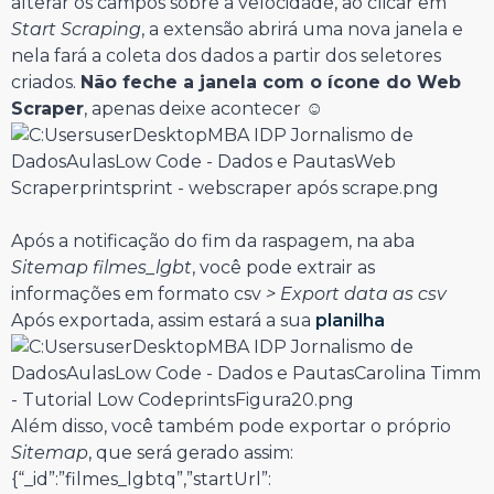
alterar os campos sobre a velocidade, ao clicar em
Start Scraping
, a extensão abrirá uma nova janela e
nela fará a coleta dos dados a partir dos seletores
criados.
Não feche a janela com o ícone do Web
Scraper
, apenas deixe acontecer ☺
Após a notificação do fim da raspagem, na aba
Sitemap filmes_lgbt
, você pode extrair as
informações em formato csv
> Export data as csv
Após exportada, assim estará a sua
planilha
Além disso, você também pode exportar o próprio
Sitemap
, que será gerado assim:
{“_id”:”filmes_lgbtq”,”startUrl”: