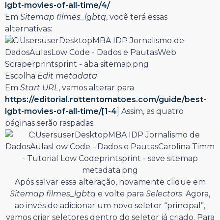
lgbt-movies-of-all-time/4/
Em
Sitemap filmes_lgbtq
, você terá essas
alternativas:
Escolha
Edit metadata
.
Em
Start URL
, vamos alterar para
https://editorial.rottentomatoes.com/guide/best-
lgbt-movies-of-all-time/[1-4
] Assim, as quatro
páginas serão raspadas.
Após salvar essa alteração, novamente clique em
Sitemap filmes_lgbtq
e volte para
Selectors
. Agora,
ao invés de adicionar um novo seletor “principal”,
vamos criar seletores dentro do seletor já criado. Para