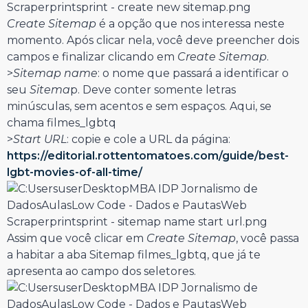
Create Sitemap
é a opção que nos interessa neste
momento. Após clicar nela, você deve preencher dois
campos e finalizar clicando em
Create Sitemap
.
>
Sitemap name
: o nome que passará a identificar o
seu
Sitema
p. Deve conter somente letras
minúsculas, sem acentos e sem espaços. Aqui, se
chama filmes_lgbtq
>
Start URL
: copie e cole a URL da página:
https://editorial.rottentomatoes.com/guide/best-
lgbt-movies-of-all-time/
Assim que você clicar em
Create Sitemap
, você passa
a habitar a aba Sitemap filmes_lgbtq, que já te
apresenta ao campo dos seletores.