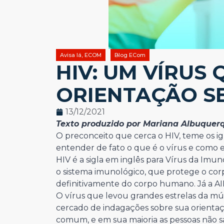
Avisa lá, ECOM
Blog ECom
HIV: UM VÍRUS
ORIENTAÇÃO S
13/12/2021
Texto produzido por Mariana Albuquer
O preconceito que cerca o HIV, teme os ign
entender de fato o que é o vírus e como e
HIV é a sigla em inglês para Vírus da Imu
o sistema imunológico, que protege o co
definitivamente do corpo humano. Já a AI
O vírus que levou grandes estrelas da mú
cercado de indagações sobre sua orientaç
comum, e em sua maioria as pessoas não sa