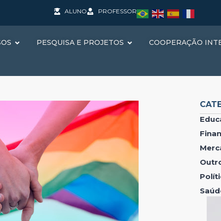
ALUNO
PROFESSOR
SOS
PESQUISA E PROJETOS
COOPERAÇÃO INT
CAT
Educ
Fina
Merc
Outr
Polí
Saúd