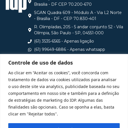
Brasilia - DF CEP 70.200-670
SGAN Quadra 609 - Módulo A - Via L2 Norte
- Brasília - DF - CEP 70.830-401
R. Olimpíadas, 205 - 5 andar conjunto 52 - Vila
Olímpia, São Paulo - SP, 04551-000
(61) 3535-6565 - Apenas ligação
(61) 99649-6886 - Apenas whatsapp
central@idp.edu.br
Controle de uso de dados
Consulte aqui o cadastro da Instituição no Sistema e-
Ao clicar em “Aceitar os cookies”, você concorda com
MEC
tratamento de dados via cookies utilizados para analisar
o uso deste site via analytics, publicidade baseada no seu
comportamento em nosso site e também para a definição
de estratégias de marketing do IDP. Algumas das
finalidades são opcionais. Caso se oponha a elas, basta
clicar em "Rejeitar todos".