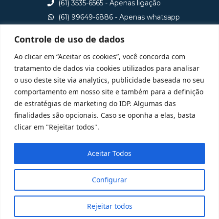
(61) 3535-6565 - Apenas ligação
(61) 99649-6886 - Apenas whatsapp
central@idp.edu.br
Controle de uso de dados
Consulte aqui o cadastro da Instituição no Sistema e-
Ao clicar em “Aceitar os cookies”, você concorda com
MEC
tratamento de dados via cookies utilizados para analisar
o uso deste site via analytics, publicidade baseada no seu
comportamento em nosso site e também para a definição
de estratégias de marketing do IDP. Algumas das
finalidades são opcionais. Caso se oponha a elas, basta
clicar em "Rejeitar todos".
Aceitar Todos
Configurar
Rejeitar todos
@ 2025 Todos Direitos Reservados