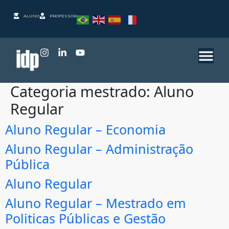
ALUNO
PROFESSOR
Categoria mestrado:
Aluno
Regular
Aluno Regular – Economia
Aluno Regular – Administração
Pública
Aluno Regular
Aluno Regular – Mestrado em
Politicas Públicas e Gestão