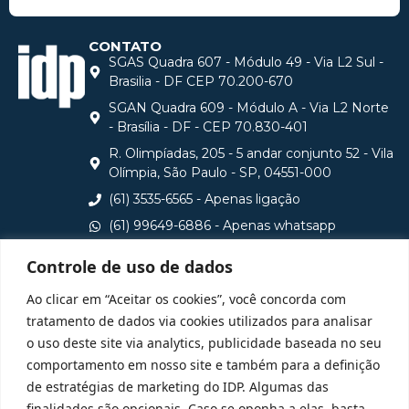
CONTATO
SGAS Quadra 607 - Módulo 49 - Via L2 Sul -
Brasilia - DF CEP 70.200-670
SGAN Quadra 609 - Módulo A - Via L2 Norte
- Brasília - DF - CEP 70.830-401
R. Olimpíadas, 205 - 5 andar conjunto 52 - Vila
Olímpia, São Paulo - SP, 04551-000
(61) 3535-6565 - Apenas ligação
(61) 99649-6886 - Apenas whatsapp
central@idp.edu.br
Controle de uso de dados
Consulte aqui o cadastro da Instituição no Sistema e-
Ao clicar em “Aceitar os cookies”, você concorda com
MEC
tratamento de dados via cookies utilizados para analisar
o uso deste site via analytics, publicidade baseada no seu
comportamento em nosso site e também para a definição
de estratégias de marketing do IDP. Algumas das
finalidades são opcionais. Caso se oponha a elas, basta