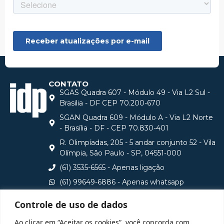
CONTATO
SGAS Quadra 607 - Módulo 49 - Via L2 Sul -
Brasilia - DF CEP 70.200-670
SGAN Quadra 609 - Módulo A - Via L2 Norte
- Brasília - DF - CEP 70.830-401
R. Olimpíadas, 205 - 5 andar conjunto 52 - Vila
Olímpia, São Paulo - SP, 04551-000
(61) 3535-6565 - Apenas ligação
(61) 99649-6886 - Apenas whatsapp
central@idp.edu.br
Controle de uso de dados
Consulte aqui o cadastro da Instituição no Sistema e-
Ao clicar em “Aceitar os cookies”, você concorda com
MEC