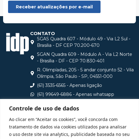
CONTATO
SGAS Quadra 607 - Módulo 49 - Via L2 Sul -
Brasilia - DF CEP 70.200-670
SGAN Quadra 609 - Módulo A - Via L2 Norte
- Brasília - DF - CEP 70.830-401
R. Olimpíadas, 205 - 5 andar conjunto 52 - Vila
Olímpia, São Paulo - SP, 04551-000
(61) 3535-6565 - Apenas ligação
(61) 99649-6886 - Apenas whatsapp
central@idp.edu.br
Controle de uso de dados
Consulte aqui o cadastro da Instituição no Sistema e-
Ao clicar em “Aceitar os cookies”, você concorda com
MEC
tratamento de dados via cookies utilizados para analisar
o uso deste site via analytics, publicidade baseada no seu