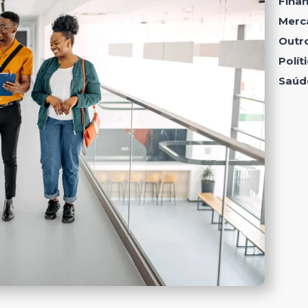
Fina
Merc
Outr
Polí
Saúd