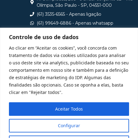
Olímpia, São Paulo - SP, 04551-000
(61) 3535-6565 - Apenas ligação
(61) 99649-6886 - Apenas whatsapp
central@idp.edu.br
Controle de uso de dados
Consulte aqui o cadastro da Instituição no Sistema e-
Ao clicar em “Aceitar os cookies”, você concorda com
MEC
tratamento de dados via cookies utilizados para analisar
o uso deste site via analytics, publicidade baseada no seu
comportamento em nosso site e também para a definição
de estratégias de marketing do IDP. Algumas das
finalidades são opcionais. Caso se oponha a elas, basta
clicar em "Rejeitar todos".
Aceitar Todos
Configurar