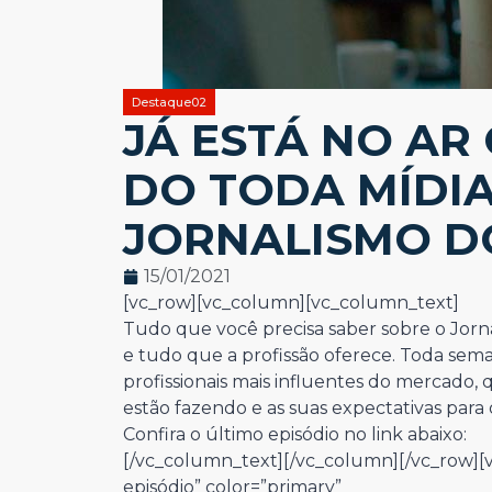
Destaque02
JÁ ESTÁ NO AR
DO TODA MÍDIA
JORNALISMO DO
15/01/2021
[vc_row][vc_column][vc_column_text]
Tudo que você precisa saber sobre o Jornal
e tudo que a profissão oferece. Toda sema
profissionais mais influentes do mercado,
estão fazendo e as suas expectativas para
Confira o último episódio no link abaixo:
[/vc_column_text][/vc_column][/vc_row][
episódio” color=”primary”