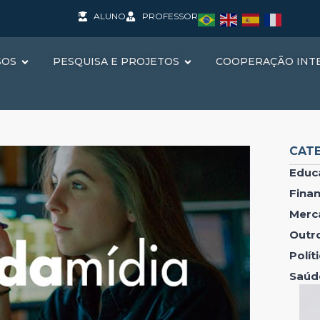
ALUNO
PROFESSOR
SOS
PESQUISA E PROJETOS
COOPERAÇÃO INT
CAT
Educ
Fina
Merc
Outr
Polí
Saúd