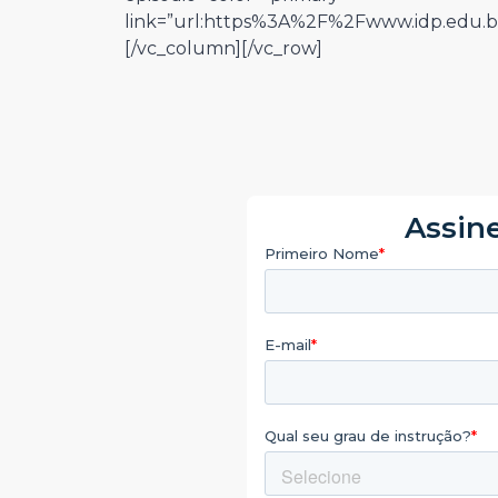
link=”url:https%3A%2F%2Fwww.idp.edu.b
[/vc_column][/vc_row]
Assine