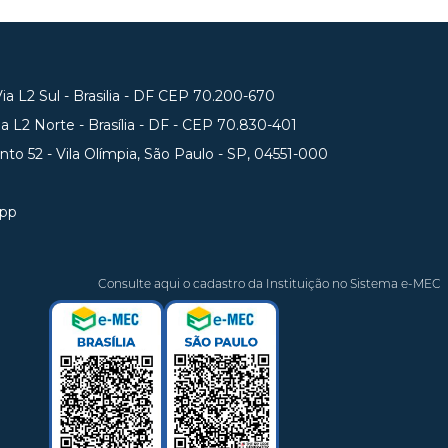
a L2 Sul - Brasilia - DF CEP 70.200-670
 L2 Norte - Brasília - DF - CEP 70.830-401
unto 52 - Vila Olímpia, São Paulo - SP, 04551-000
app
Consulte aqui o cadastro da Instituição no Sistema e-MEC