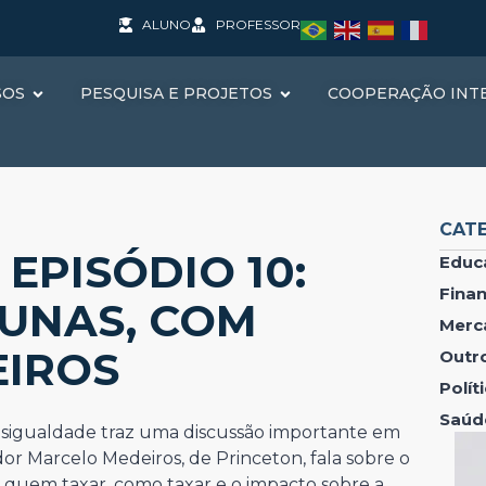
ALUNO
PROFESSOR
SOS
PESQUISA E PROJETOS
COOPERAÇÃO INT
CAT
EPISÓDIO 10:
Educ
Fina
UNAS, COM
Merc
IROS
Outr
Polí
Saúd
sigualdade traz uma discussão importante em
or Marcelo Medeiros, de Princeton, fala sobre o
 quem taxar, como taxar e o impacto sobre a