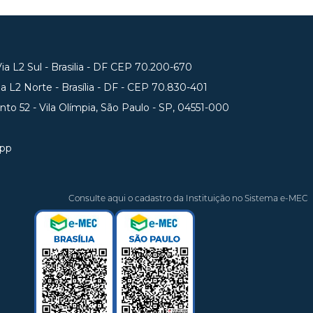
a L2 Sul - Brasilia - DF CEP 70.200-670
 L2 Norte - Brasília - DF - CEP 70.830-401
unto 52 - Vila Olímpia, São Paulo - SP, 04551-000
app
Consulte aqui o cadastro da Instituição no Sistema e-MEC