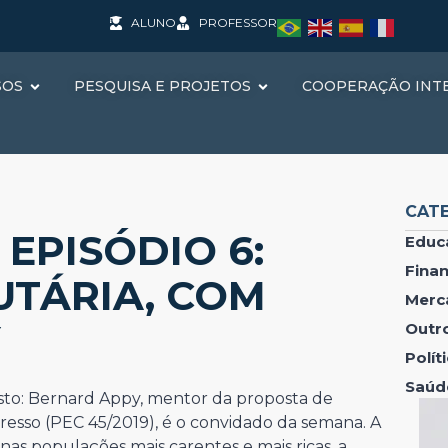
ALUNO
PROFESSOR
SOS
PESQUISA E PROJETOS
COOPERAÇÃO INT
CAT
EPISÓDIO 6:
Educ
Fina
UTÁRIA, COM
Merc
Y
Outr
Polí
Saúd
isto: Bernard Appy, mentor da proposta de
resso (PEC 45/2019), é o convidado da semana. A
as populações mais carentes e mais ricas, a