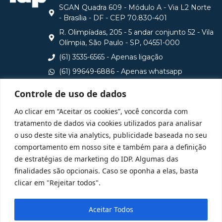
SGAN Quadra 609 - Módulo A - Via L2 Norte
- Brasília - DF - CEP 70.830-401
R. Olimpíadas, 205 - 5 andar conjunto 52 - Vila
Olímpia, São Paulo - SP, 04551-000
(61) 3535-6565 - Apenas ligação
(61) 99649-6886 - Apenas whatsapp
central@idp.edu.br
Controle de uso de dados
Consulte aqui o cadastro da Instituição no Sistema e-
Ao clicar em “Aceitar os cookies”, você concorda com
MEC
tratamento de dados via cookies utilizados para analisar
o uso deste site via analytics, publicidade baseada no seu
comportamento em nosso site e também para a definição
de estratégias de marketing do IDP. Algumas das
finalidades são opcionais. Caso se oponha a elas, basta
clicar em "Rejeitar todos".
Aceitar Todos