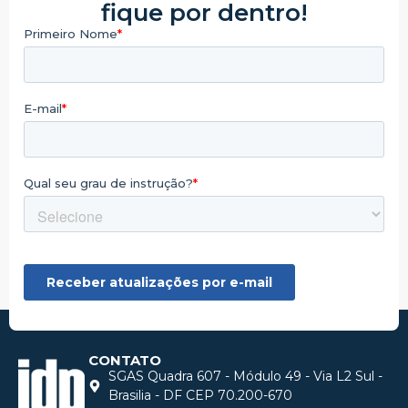
fique por dentro!
CONTATO
SGAS Quadra 607 - Módulo 49 - Via L2 Sul -
Brasilia - DF CEP 70.200-670