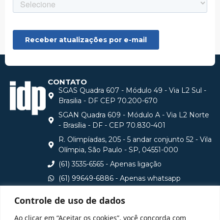
CONTATO
SGAS Quadra 607 - Módulo 49 - Via L2 Sul -
Brasilia - DF CEP 70.200-670
SGAN Quadra 609 - Módulo A - Via L2 Norte
- Brasília - DF - CEP 70.830-401
R. Olimpíadas, 205 - 5 andar conjunto 52 - Vila
Olímpia, São Paulo - SP, 04551-000
(61) 3535-6565 - Apenas ligação
(61) 99649-6886 - Apenas whatsapp
central@idp.edu.br
Controle de uso de dados
Consulte aqui o cadastro da Instituição no Sistema e-
Ao clicar em “Aceitar os cookies”, você concorda com
MEC