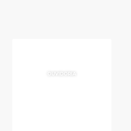
OUVIDORIA
Para a abertura de uma
solicitação por e-mail, enviar
para
ouvidoria@idp.edu.br