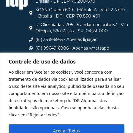
Brasilia - DF CEP 70.200-670
SGAN Quadra 609 - Módulo A - Via L2 Norte
- Brasília - DF - CEP 70.830-401
R. Olimpíadas, 205 - 5 andar conjunto 52 - Vila
Olímpia, São Paulo - SP, 04551-000
(61) 3535-6565 - Apenas ligação
(61) 99649-6886 - Apenas whatsapp
central@idp.edu.br
Controle de uso de dados
Consulte aqui o cadastro da Instituição no Sistema e-
Ao clicar em “Aceitar os cookies”, você concorda com
MEC
tratamento de dados via cookies utilizados para analisar
o uso deste site via analytics, publicidade baseada no seu
comportamento em nosso site e também para a definição
de estratégias de marketing do IDP. Algumas das
finalidades são opcionais. Caso se oponha a elas, basta
clicar em "Rejeitar todos".
Aceitar Todos