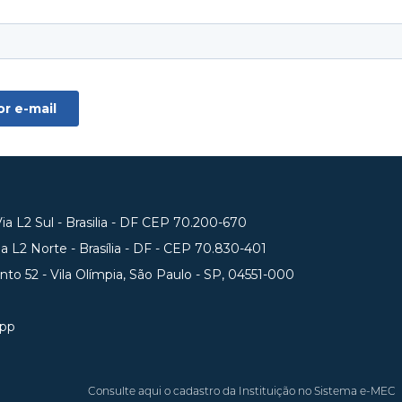
a L2 Sul - Brasilia - DF CEP 70.200-670
 L2 Norte - Brasília - DF - CEP 70.830-401
unto 52 - Vila Olímpia, São Paulo - SP, 04551-000
app
Consulte aqui o cadastro da Instituição no Sistema e-MEC