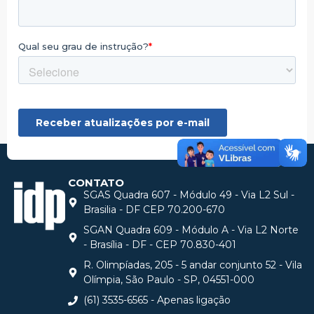
CONTATO
SGAS Quadra 607 - Módulo 49 - Via L2 Sul -
Brasilia - DF CEP 70.200-670
SGAN Quadra 609 - Módulo A - Via L2 Norte
- Brasília - DF - CEP 70.830-401
R. Olimpíadas, 205 - 5 andar conjunto 52 - Vila
Olímpia, São Paulo - SP, 04551-000
(61) 3535-6565 - Apenas ligação