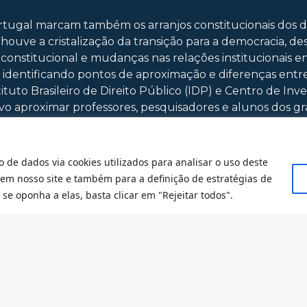
Portugal marcam também os arranjos constitucionais dos do
 houve a cristalização da transição para a democracia, d
constitucional e mudanças nas relações institucionais en
identificando pontos de aproximação e diferenças entre 
uto Brasileiro de Direito Público (IDP) e Centro de Inv
ivo aproximar professores, pesquisadores e alunos dos gr
mporâneos do direito constitucional e de como a legisla
s mensalmente por meio de videoconferência. A cada enc
o de dados via cookies utilizados para analisar o uso deste
resse comum dos dois países. Poderá haver a indicação pr
 em nosso site e também para a definição de estratégias de
se oponha a elas, basta clicar em "Rejeitar todos".