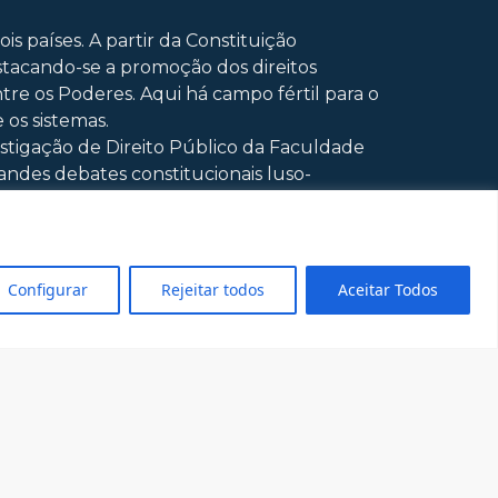
is países. A partir da Constituição
estacando-se a promoção dos direitos
tre os Poderes. Aqui há campo fértil para o
os sistemas.
estigação de Direito Público da Faculdade
andes debates constitucionais luso-
ção, jurisprudência e academia jurídica têm
ontro serão convidados professores e
évia de textos para leitura. E-mail de
Configurar
Rejeitar todos
Aceitar Todos