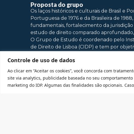
Proposta do grupo
Os laços históricos e culturais de Brasil e 
Portuguesa de 1976 e da Brasileira de 1988,
fundamentais, fortalecimento da jurisdição 
estudo de direito comparado aprofundado, 
O Grupo de Estudo é coordenado pelo Instit
de Direito de Lisboa (CIDP) e tem por objet
brasileiros. Haverá o estudo de temas conte
Controle de uso de dados
tratado dessas questões.
Metodologia: os encontros serão realizado
Ao clicar em “Aceitar os cookies”, você concorda com tratament
pesquisadores para debate de temas de inte
site via analytics, publicidade baseada no seu comportamento
contato: victor.marcel@idp.edu.br
marketing do IDP. Algumas das finalidades são opcionais. Caso 