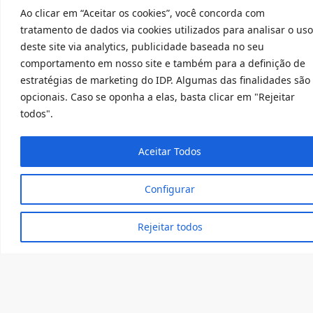
Assim, com o grupo de pesquisa ora proposto, se
Ao clicar em “Aceitar os cookies”, você concorda com
pretende que o IDP, por meio de projetos, estudos e
tratamento de dados via cookies utilizados para analisar o uso
pesquisas de estudantes e professores de graduação
deste site via analytics, publicidade baseada no seu
e pós-graduação, possa contribuir para o
comportamento em nosso site e também para a definição de
fortalecimento interdisciplinar da temática de
estratégias de marketing do IDP. Algumas das finalidades são
inovação, organizações e justiça, possibilitando a
opcionais. Caso se oponha a elas, basta clicar em "Rejeitar
vivência de experiências acadêmicas (teórico e
todos".
práticas) que venham a contribuir na formação dos
discentes do IDP.
Aceitar Todos
Configurar
Rejeitar todos
Membros