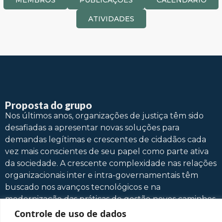
MEMBROS
PUBLICAÇÕES
CALENDÁRIO
ATIVIDADES
Proposta do grupo
Nos últimos anos, organizações de justiça têm sido
desafiadas a apresentar novas soluções para
demandas legítimas e crescentes de cidadãos cada
vez mais conscientes de seu papel como parte ativa
da sociedade. A crescente complexidade nas relações
organizacionais inter e intra-governamentais têm
buscado nos avanços tecnológicos e na
modernização das práticas de gestão novos caminhos
para uma administração eficiente, eficaz e efetiva.
Controle de uso de dados