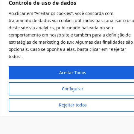
Controle de uso de dados
a pensar em alternativas para o enfrentamento das
Ao clicar em “Aceitar os cookies”, você concorda com
intensas dificuldades do sistema penitenciário. Em
tratamento de dados via cookies utilizados para analisar o uso
vista disso, o Grupo de Estudos sobre o Sistema
deste site via analytics, publicidade baseada no seu
Prisional – GESISP, foi criado em 2015 no intento de
comportamento em nosso site e também para a definição de
aproximar os discentes da realidade carcerária, refletir
estratégias de marketing do IDP. Algumas das finalidades são
sobre o papel da academia, analisar diplomas legais,
opcionais. Caso se oponha a elas, basta clicar em "Rejeitar
compreender a sistemática dos diversos modelos
todos".
prisionais, estudar a crise do sistema e indagar
soluções, promover a produção acadêmica e
humanizar o estudo do Direito.
Aceitar Todos
Configurar
Rejeitar todos