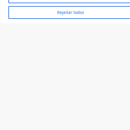
Acesse o diretório do cnpq
Rejeitar todos
Membros