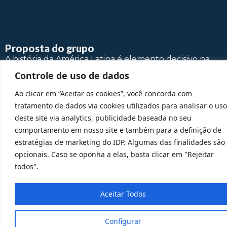
Proposta do grupo
A história da América Latina é elemento decisivo na
formação do mundo moderno, estando diretamente
Controle de uso de dados
atrelada ao desenvolvimento de instituições e
Ao clicar em “Aceitar os cookies”, você concorda com
conceitos chaves da modernidade, como a escravidão,
tratamento de dados via cookies utilizados para analisar o uso
o colonialismo, o imperialismo e o republicanismo. A
deste site via analytics, publicidade baseada no seu
partir de novas perspectivas historiográficas, como a
comportamento em nosso site e também para a definição de
história atlântica e os estudos subalternos, pós-
estratégias de marketing do IDP. Algumas das finalidades são
coloniais e decoloniais, a América Latina foi alçada ao
opcionais. Caso se oponha a elas, basta clicar em "Rejeitar
centro do palco histórico. Com isso, a antiga atribuição
todos".
de “periferia do mundo”, mera reprodutora de ideias
alienígenas, foi colocada sob crítica, denotando o
papel inventivo e criativo da experiência latino-
Aceitar Todos
americana.
Configurar