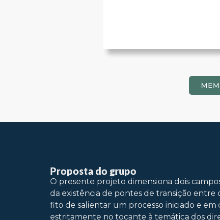
MEM
Proposta do grupo
O presente projeto dimensiona dois campos de
da existência de pontes de transição entre 
fito de salientar um processo iniciado e em 
estritamente no tocante à temática dos dir