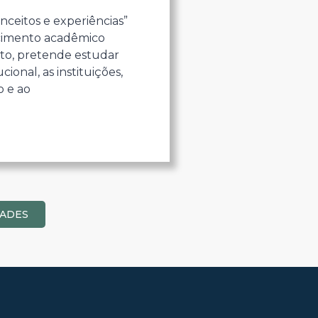
onceitos e experiências”
ecimento acadêmico
anto, pretende estudar
onal, as instituições,
o e ao
DADES