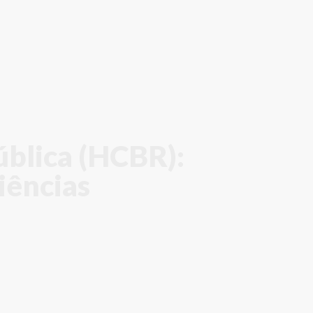
ública (HCBR):
iências