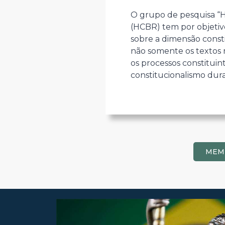
O grupo de pesquisa “His
(HCBR) tem por objetiv
sobre a dimensão consti
não somente os textos n
os processos constituin
constitucionalismo dura
MEM