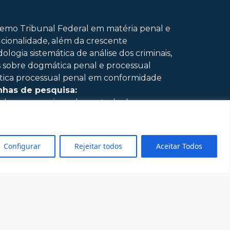
emo Tribunal Federal em matéria penal e
cionalidade, além da crescente
gia sistemática de análise dos criminais,
s sobre dogmática penal e processual
ática processual penal em conformidade
nhas de pesquisa:
obre as premissas do controle de
tes em âmbito criminal; – Dogmática penal e
l e pesquisas em dogmática penal;
es em processo penal e pesquisas em
Configurar
Rejeitar todos
Aceitar Todos