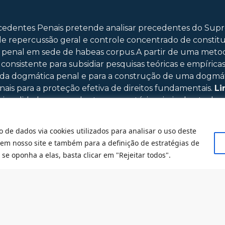
cedentes Penais pretende analisar precedentes do Supr
e repercussão geral e controle concentrado de constitu
penal em sede de habeas corpus.A partir de uma metodolo
onsistente para subsidiar pesquisas teóricas e empírica
 o da dogmática penal e para a construção de uma dogm
nais para a proteção efetiva de direitos fundamentais.
Li
ionalidade e precedentes em matéria criminal: estudo s
ssuais penais, além da formação e aplicação de preceden
lise sistemática de precedentes em direito penal materia
o de dados via cookies utilizados para analisar o uso deste
s em processo penal: análise sistemática de precedent
 em nosso site e também para a definição de estratégias de
se oponha a elas, basta clicar em "Rejeitar todos".