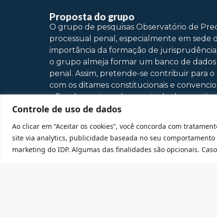
Proposta do grupo
O grupo de pesquisas Observatório de Pre
processual penal, especialmente em sede d
importância da formação de jurisprudência 
o grupo almeja formar um banco de dados c
penal. Assim, pretende-se contribuir para
com os ditames constitucionais e convencio
– Fundamentos sobre controle de constituc
Controle de uso de dados
constitucionalidade de leis penais e proce
precedentes de direito penal material: aná
Ao clicar em “Aceitar os cookies”, você concorda com tratament
– Dogmática processual penal e precedente
site via analytics, publicidade baseada no seu comportamento
dogmática processual penal.
marketing do IDP. Algumas das finalidades são opcionais. Caso 