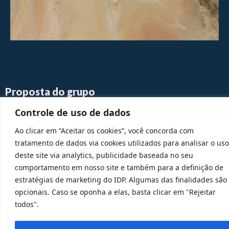
Proposta do grupo
O grupo propõe a produção e publicação de análises
Controle de uso de dados
acadêmicas qualificadas, bem como sua difusão,
sobre a conjuntura do Golfo Arábico, com foco nos
Ao clicar em “Aceitar os cookies”, você concorda com
países do Conselho de Cooperação do Golfo — Arábia
tratamento de dados via cookies utilizados para analisar o uso
Saudita, Emirados Árabes Unidos, Bahrein, Catar,
deste site via analytics, publicidade baseada no seu
Kuwait e Omã —, suas dinâmicas internas e suas
comportamento em nosso site e também para a definição de
relações com o Brasil e a América Latina. Entre as
estratégias de marketing do IDP. Algumas das finalidades são
principais ações, destacam-se a elaboração de
opcionais. Caso se oponha a elas, basta clicar em "Rejeitar
newsletters periódicas, a organização de eventos
todos".
abertos sobre a história e a atualidade da região e a
participação no debate público por meio de artigos,